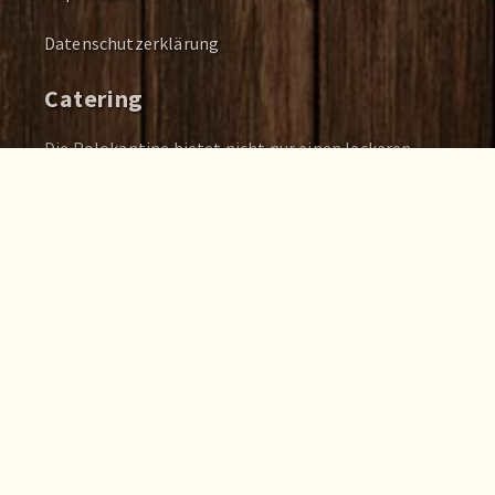
Datenschutzerklärung
Catering
Die Polokantine bietet nicht nur einen leckeren
Mittagstisch! Wir bieten auch Caterings an, auch für
große Gruppen und für jeden Anlass. Sprich uns
gerne an, wir freuen uns die Polokantine auch in
Dein Büro, Agentur, Fotostudio zu bringen!
Und sonst so?
Bei Instagram:
@polokantine ›
Bei Yelp:
Polokantine ›
Designed with ♥ by
Jan Persiel