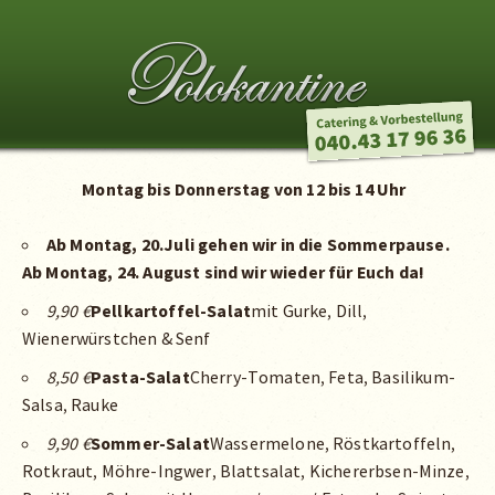
Montag bis Donnerstag von 12 bis 14 Uhr
Ab Montag, 20.Juli gehen wir in die Sommerpause.
Ab Montag, 24. August sind wir wieder für Euch da!
9,90 €
Pellkartoffel-Salat
mit Gurke, Dill,
Wienerwürstchen & Senf
8,50 €
Pasta
-Salat
Cherry-Tomaten, Feta, Basilikum-
Salsa, Rauke
9,90 €
Sommer
-Salat
Wassermelone, Röstkartoffeln,
Rotkraut, Möhre-Ingwer, Blattsalat, Kichererbsen-Minze,